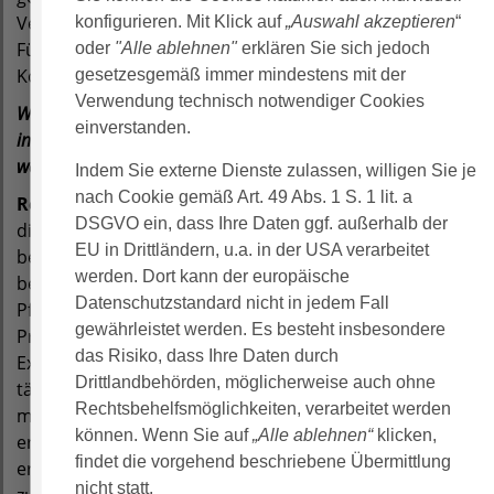
Vereine optimiert werden muss. Wir haben eine
konfigurieren. Mit Klick auf
„Auswahl akzeptieren
“
Fürsorgepflicht gegenüber den internationalen
oder
"Alle ablehnen"
erklären Sie sich jedoch
Kolleg:innen und nehmen diese sehr ernst.
gesetzesgemäß immer mindestens mit der
Verwendung technisch notwendiger Cookies
Wenn du einen Wunsch frei hättest, um die Integration von
einverstanden.
internationalen Fachkräften in Deutschland
weiterzuentwickeln, welcher wäre es?
Indem Sie externe Dienste zulassen, willigen Sie je
nach Cookie gemäß Art. 49 Abs. 1 S. 1 lit. a
Regine Kracht:
Ich habe den Wunsch, dass Menschen,
DSGVO ein, dass Ihre Daten ggf. außerhalb der
die im ersten Anlauf die Anerkennungsprüfung nicht
EU in Drittländern, u.a. in der USA verarbeitet
bestanden haben, eine zweite Chance erhalten. Ohne
werden. Dort kann der europäische
bestandene Prüfung kommen sie nicht über den Status
Datenschutzstandard nicht in jedem Fall
Pflegehelfer:in hinaus. Sie sollten nach fünf Jahren
gewährleistet werden. Es besteht insbesondere
Praxisarbeit erneut die Chance erhalten, die
das Risiko, dass Ihre Daten durch
Examensprüfung zu bestehen und als Pflegefachkraft
Drittlandbehörden, möglicherweise auch ohne
tätig zu werden. Gründe für Nichtbestehen sind
Rechtsbehelfsmöglichkeiten, verarbeitet werden
multifaktoriell. Menschen sollten neue Perspektiven
können. Wenn Sie auf
„Alle ablehnen“
klicken,
erhalten. Die Bundesregierung müsste statistisch
findet die vorgehend beschriebene Übermittlung
erfassen, wie viele Menschen in ihre Heimat
nicht statt.