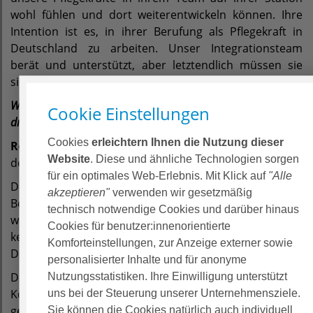
wohl fühlen und dort weiterentwickeln können. Ihre
Intention ist es, in ihrer Berufung als Pflegekraft in
Deutschland zu arbeiten. Unser Integrationsteam
berät und unterstützt, aber letztendlich müssen sie
sich hier gut angekommen fühlen.
Welche Herausforderungen siehst du aktuell als die
Cookie Einstellungen
drängendsten?
Cookies
erleichtern Ihnen die Nutzung dieser
Regine Kracht:
Ich habe zwei Themen, die mir unter
Website
. Diese und ähnliche Technologien sorgen
den Nägeln brennen:
für ein optimales Web-Erlebnis. Mit Klick auf
"Alle
Die behördlichen Abläufe müssen schneller gehen. Die
akzeptieren"
verwenden wir gesetzmäßig
Bearbeitung staatlicher Vorgaben kostet sehr viel Zeit,
technisch notwendige Cookies und darüber hinaus
was auch Monate bedeuten kann. Behörden geben
Cookies für benutzer:innenorientierte
keine Aussage mehr zur Dauer der Regelbearbeitung.
Komforteinstellungen, zur Anzeige externer sowie
Damit ist niemand mehr handlungsfähig.
personalisierter Inhalte und für anonyme
Des Weiteren glaube ich, dass die Integration der
Nutzungsstatistiken. Ihre Einwilligung unterstützt
Kolleg:innen in die Teams und in (private)
uns bei der Steuerung unserer Unternehmensziele.
gesellschaftliche Bereiche wie zum Beispiel regionale
Sie können die Cookies natürlich auch individuell