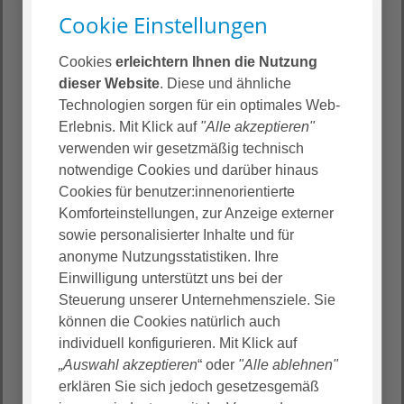
Cookie Einstellungen
Cookies
erleichtern Ihnen die Nutzung
dieser Website
. Diese und ähnliche
Technologien sorgen für ein optimales Web-
Erlebnis. Mit Klick auf
"Alle akzeptieren"
verwenden wir gesetzmäßig technisch
notwendige Cookies und darüber hinaus
Cookies für benutzer:innenorientierte
Komforteinstellungen, zur Anzeige externer
Integrationsphase
sowie personalisierter Inhalte und für
anonyme Nutzungsstatistiken. Ihre
Einwilligung unterstützt uns bei der
In der Integrationsphase ist es das Ziel, Sie zu
Steuerung unserer Unternehmensziele. Sie
einem unverzichtbaren Teil von AGAPLESION zu
können die Cookies natürlich auch
machen.
individuell konfigurieren. Mit Klick auf
Hierfür finden zum Beispiel Hospitationen statt,
„Auswahl akzeptieren
“ oder
"Alle ablehnen"
damit Sie Zusammenhänge besser verstehen und
erklären Sie sich jedoch gesetzesgemäß
andere Bereiche kennenlernen. Im