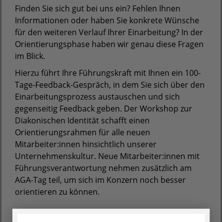
Finden Sie sich gut bei uns ein? Fehlen Ihnen
Informationen oder haben Sie konkrete Wünsche
für den weiteren Verlauf Ihrer Einarbeitung? In der
Orientierungsphase haben wir genau diese Fragen
im Blick.
Hierzu führt Ihre Führungskraft mit Ihnen ein 100-
Tage-Feedback-Gespräch, in dem Sie sich über den
Einarbeitungsprozess austauschen und sich
gegenseitig Feedback geben. Der Workshop zur
Diakonischen Identität schafft einen
Orientierungsrahmen für alle neuen
Mitarbeiter:innen hinsichtlich unserer
Unternehmenskultur. Neue Mitarbeiter:innen mit
Führungsverantwortung nehmen zusätzlich am
AGA-Tag teil, um sich im Konzern noch besser
orientieren zu können.