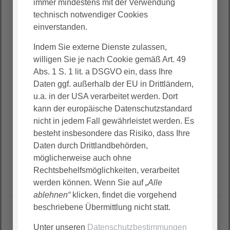
immer mindestens mit der Verwendung
Probezeitgespräch erhalten Sie detailliertes
technisch notwendiger Cookies
Feedback von Ihrer Führungskraft und besprechen
einverstanden.
gemeinsam Ihre weitere Perspektive.
Indem Sie externe Dienste zulassen,
willigen Sie je nach Cookie gemäß Art. 49
Abs. 1 S. 1 lit. a DSGVO ein, dass Ihre
Daten ggf. außerhalb der EU in Drittländern,
u.a. in der USA verarbeitet werden. Dort
kann der europäische Datenschutzstandard
nicht in jedem Fall gewährleistet werden. Es
besteht insbesondere das Risiko, dass Ihre
Daten durch Drittlandbehörden,
möglicherweise auch ohne
Rechtsbehelfsmöglichkeiten, verarbeitet
werden können. Wenn Sie auf
„Alle
ablehnen“
klicken, findet die vorgehend
beschriebene Übermittlung nicht statt.
Unter unseren
Datenschutzbestimmungen