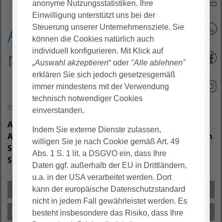
AGAPlaylist - schon reingehört?
anonyme Nutzungsstatistiken. Ihre
Einwilligung unterstützt uns bei der
AGAPlaylist - schon
Steuerung unserer Unternehmensziele. Sie
können die Cookies natürlich auch
reingehört?
individuell konfigurieren. Mit Klick auf
„Auswahl akzeptieren
“ oder
"Alle ablehnen"
erklären Sie sich jedoch gesetzesgemäß
immer mindestens mit der Verwendung
technisch notwendiger Cookies
05. Februar 2025
einverstanden.
Auf dem Weg zu einem Bewerbungsgespräch bei
Indem Sie externe Dienste zulassen,
AGAPLESION? Wir sorgen für gute Laune! Entdecken
willigen Sie je nach Cookie gemäß Art. 49
Sie die Lieblingshits unserer Mitarbeiter:innen auf
Abs. 1 S. 1 lit. a DSGVO ein, dass Ihre
Spotify und lassen Sie sich die Fahrt versüßen.
Daten ggf. außerhalb der EU in Drittländern,
u.a. in der USA verarbeitet werden. Dort
kann der europäische Datenschutzstandard
nicht in jedem Fall gewährleistet werden. Es
besteht insbesondere das Risiko, dass Ihre