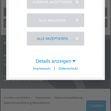
AUSWAHL AKZEPTIEREN
ALLE ABLEHNEN
ALLE AKZEPTIEREN
Kontakt
AGAPLESION gAG
Ginnheimer Landstraße 94
Details anzeigen
60487 Frankfurt am Main
Impressum
|
Datenschutz
willkommen@agaplesion.de
www.agaplesion-karriere.de
Kontakt und Anfahrt
Impressum
Datenschutzerklärung
Datenschutzerklärung Bewerbertool
Cookies