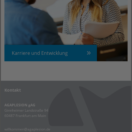
Karriere und Entwicklung
Kontakt
AGAPLESION gAG
Ginnheimer Landstraße 94
60487 Frankfurt am Main
willkommen@agaplesion.de