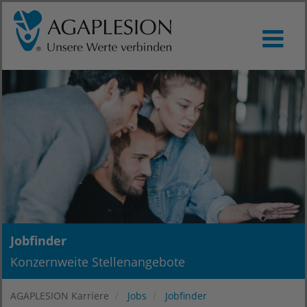
Jobfinder
Konzernweite Stellenangebote
AGAPLESION Karriere
Jobs
Jobfinder